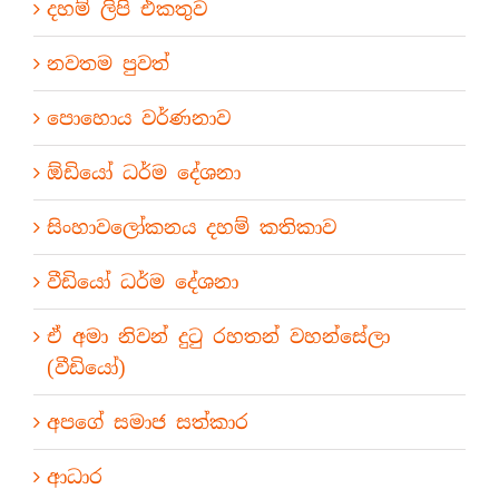
දහම් ලිපි එකතුව
නවතම පුවත්
පොහොය වර්ණනාව
ඕඩියෝ ධර්ම දේශනා
සිංහාවලෝකනය දහම් කතිකාව
වීඩියෝ ධර්ම දේශනා
ඒ අමා නිවන් දුටු රහතන් වහන්සේලා
(වීඩියෝ)
අපගේ සමාජ සත්කාර
ආධාර