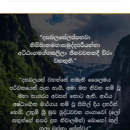
“දසබලසේලප්පභවා
නිබ්බානමහාසමුද්දපරියන්තා
අට්ඨංගමග්ගසලිලා ජිනවචනනදී චිරං
වහතූති.”
“දසබලයන් වහන්සේ නමැති ශෛලමය
පර්වතයෙන් පැන නැගී, අමා මහ නිවන නම් වූ
මහා සාගරය අවසන් කොට ඇති, ආර්ය
අෂ්ඨාංගික මාර්ගය නම් වූ සිහිල් දිය දහරින්
හෙබි, උතුම් ශ්‍රී මුඛ බුද්ධවචන ගංගාවෝ (ලෝ
සතුන්ගේ සසර දුක නිවාලමින්) බොහෝ කල්
ගලා බස්නා සේක්වා!”