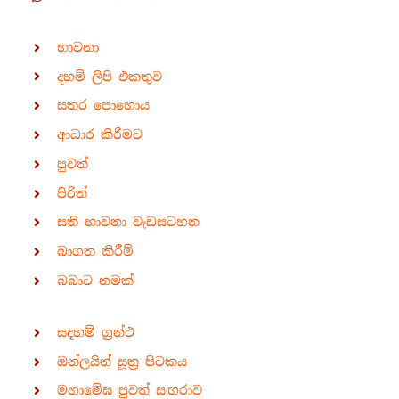
භාවනා
දහම් ලිපි එකතුව
සතර පොහොය
ආධාර කිරීමට
පුවත්
පිරිත්
සති භාවනා වැඩසටහන
බාගත කිරීම්
බබාට නමක්
සදහම් ග්‍රන්ථ
ඔන්ලයින් සූත්‍ර පිටකය
මහාමේඝ පුවත් සඟරාව