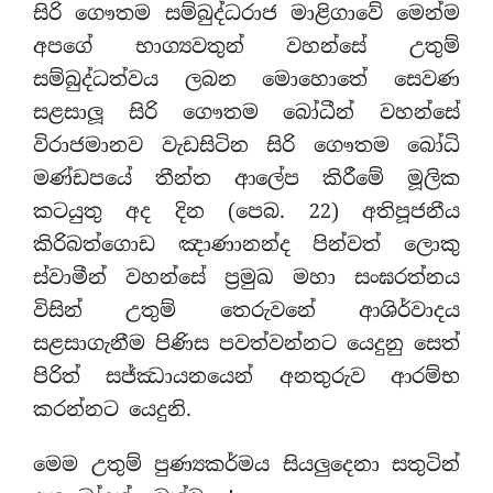
සිරි ගෞතම සම්බුද්ධරාජ මාළිගාවේ මෙන්ම
අපගේ භාග්‍යවතුන් වහන්සේ උතුම්
සම්බුද්ධත්වය ලබන මොහොතේ සෙවණ
සළසාලූ සිරි ගෞතම බෝධීන් වහන්සේ
විරාජමානව වැඩසිටින සිරි ගෞතම බෝධි
මණ්ඩපයේ තීන්ත ආලේප කිරීමේ මූලික
කටයුතු අද දින (පෙබ. 22) අතිපූජනීය
කිරිබත්ගොඩ ඤාණානන්ද පින්වත් ලොකු
ස්වාමීන් වහන්සේ ප්‍රමුඛ මහා සංඝරත්නය
විසින් උතුම් තෙරුවනේ ආශිර්වාදය
සළසාගැනීම පිණිස පවත්වන්නට යෙදුනු සෙත්
පිරිත් සජ්ඣායනයෙන් අනතුරුව ආරම්භ
කරන්නට යෙදුනි.
මෙම උතුම් පුණ්‍යකර්මය සියලුදෙනා සතුටින්