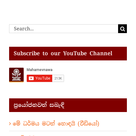
Search
for:
Subscribe to our YouTube Channel
ප්‍රයෝජනවත් සබැඳි
මේ ධර්මය මටත් හොඳයි (වීඩියෝ)