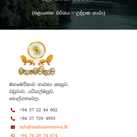
(සළායතන වර්ගය – උද්දාන ගාථා)
මහමෙව්නාව භාවනා අසපුව,
වඩුවාව, යටිගල්ඔලුව,
පොල්ගහවෙල.
+94 37 22 44 602
+94 37 729 4993
info@mahamevnawa.lk
+94 74 29 74 674