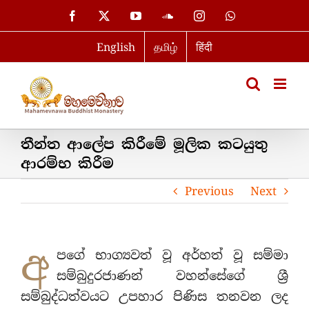
Skip
Facebook
X
YouTube
SoundCloud
Instagram
WhatsApp
to
English
தமிழ்
हिंदी
content
තීන්ත ආලේප කිරීමේ මූලික කටයුතු
ආරම්භ කිරීම
Previous
Next
අ
පගේ භාග්‍යවත් වූ අර්හත් වූ සම්මා
සම්බුදුරජාණන් වහන්සේගේ ශ්‍රී
සම්බුද්ධත්වයට උපහාර පිණිස තනවන ලද