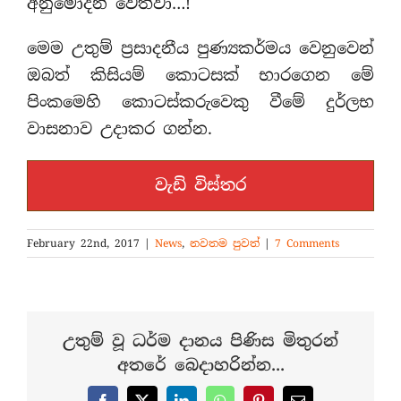
අනුමෝදන් වෙත්වා…!
මෙම උතුම් ප්‍රසාදනීය පුණ්‍යකර්මය වෙනුවෙන්
ඔබත් කිසියම් කොටසක් භාරගෙන මේ
පිංකමෙහි කොටස්කරුවෙකු වීමේ දුර්ලභ
වාසනාව උදාකර ගන්න.
වැඩි විස්තර
February 22nd, 2017
|
News
,
නවතම පුවත්
|
7 Comments
උතුම් වූ ධර්ම දානය පිණිස මිතුරන්
අතරේ බෙදාහරින්න...