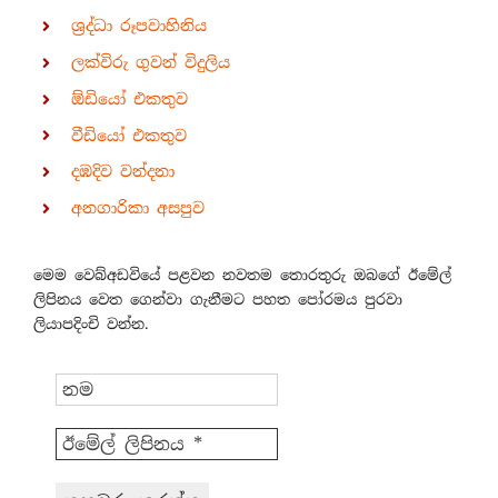
ශ්‍රද්ධා රූපවාහිනිය
ලක්විරු ගුවන් විදුලිය
ඕඩියෝ එකතුව
වීඩියෝ එකතුව
දඹදිව වන්දනා
අනගාරිකා අසපුව
මෙම වෙබ්අඩවියේ පළවන නවතම තොරතුරු ඔබගේ ඊමේල්
ලිපිනය වෙත ගෙන්වා ගැනීමට පහත පෝරමය පුරවා
ලියාපදිංචි වන්න.