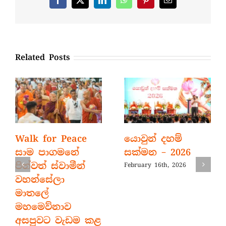
Facebook
X
LinkedIn
WhatsApp
Pinterest
Email
Related Posts
Walk for Peace
යොවුන් දහම්
සාම පාගමනේ
සක්මන – 2026
පින්වත් ස්වාමීන්
February 16th, 2026
වහන්සේලා
මාතලේ
මහමෙව්නාව
අසපුවට වැඩම කළ