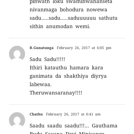
pinwath loku swaminwahanseta
nivanmaga bohodura nowewa
sadu…..sadu…..saduuuuuu sathutu
sithin anumodan wemi.
R.Gunatunga
February 26, 2017 at 6:05 pm
Sadu Sadu!!!!!
Ithiri katauthu hamara kara
ganimata da shakthiya diyrya
labewaa.
Theruwansaranay!!!!
Chathu
February 26, 2017 at 6:41 am
Saadu saadu saadu!!!… Gauthama