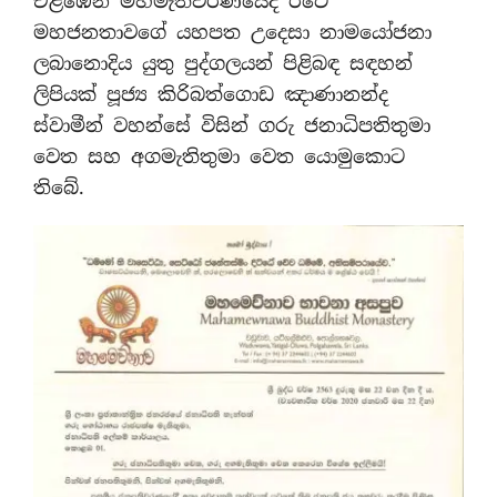
එළඹෙන මහමැතිවරණයේදී රටේ
මහජනතාවගේ යහපත උදෙසා නාමයෝජනා
ලබානොදිය යුතු පුද්ගලයන් පිළිබඳ සඳහන්
ලිපියක් පූජ්‍ය කිරිබත්ගොඩ ඤාණානන්ද
ස්වාමීන් වහන්සේ විසින් ගරු ජනාධිපතිතුමා
වෙත සහ අගමැතිතුමා වෙත යොමුකොට
තිබේ.