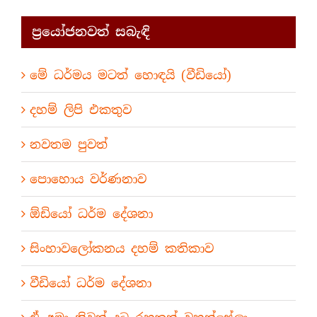
ප්‍රයෝජනවත් සබැඳි
මේ ධර්මය මටත් හොඳයි (වීඩියෝ)
දහම් ලිපි එකතුව
නවතම පුවත්
පොහොය වර්ණනාව
ඕඩියෝ ධර්ම දේශනා
සිංහාවලෝකනය දහම් කතිකාව
වීඩියෝ ධර්ම දේශනා