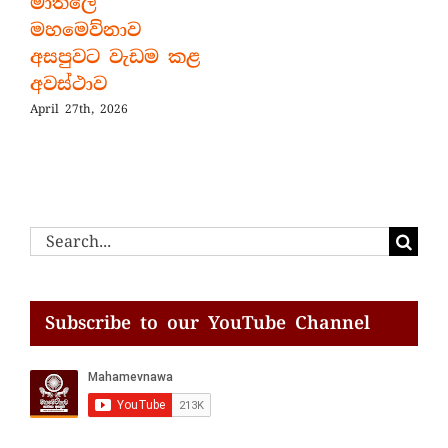
මාතලේ
මහමෙව්නාව
අසපුවට වැඩම කළ
අවස්ථාව
April 27th, 2026
Search
for:
Subscribe to our YouTube Channel