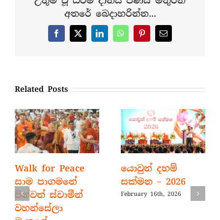
උතුම් වූ ධර්ම දානය පිණිස මිතුරන්
විසින්
අතරේ බෙදාහරින්න...
ගරු
ජනාධිපත
සහ
Facebook
X
LinkedIn
WhatsApp
Pinterest
Email
අගමැතිත
කරන
ලද
විශේෂ
ඉල්ලීම
Related Posts
2020-
01-
22
Walk for Peace
යොවුන් දහම්
සාම පාගමනේ
සක්මන – 2026
පින්වත් ස්වාමීන්
February 16th, 2026
වහන්සේලා