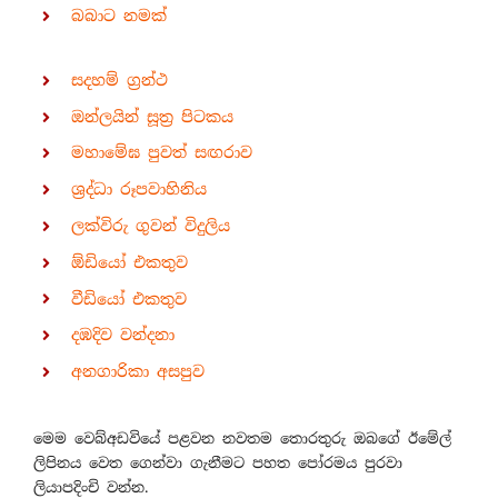
බබාට නමක්
සදහම් ග්‍රන්ථ
ඔන්ලයින් සූත්‍ර පිටකය
මහාමේඝ පුවත් සඟරාව
ශ්‍රද්ධා රූපවාහිනිය
ලක්විරු ගුවන් විදුලිය
ඕඩියෝ එකතුව
වීඩියෝ එකතුව
දඹදිව වන්දනා
අනගාරිකා අසපුව
මෙම වෙබ්අඩවියේ පළවන නවතම තොරතුරු ඔබගේ ඊමේල්
ලිපිනය වෙත ගෙන්වා ගැනීමට පහත පෝරමය පුරවා
ලියාපදිංචි වන්න.