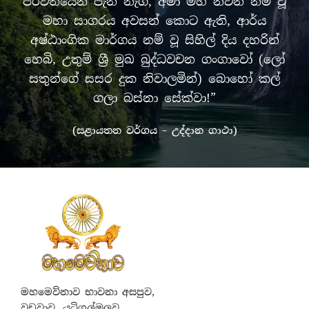
පර්වතයෙන් පැන නැගී, අමා මහ නිවන නම් වූ
මහා සාගරය අවසන් කොට ඇති, ආර්ය
අෂ්ඨාංගික මාර්ගය නම් වූ සිහිල් දිය දහරින්
හෙබි, උතුම් ශ්‍රී මුඛ බුද්ධවචන ගංගාවෝ (ලෝ
සතුන්ගේ සසර දුක නිවාලමින්) බොහෝ කල්
ගලා බස්නා සේක්වා!”
(සළායතන වර්ගය – උද්දාන ගාථා)
මහමෙව්නාව භාවනා අසපුව,
වඩුවාව, යටිගල්ඔලුව,