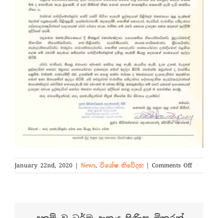
on
January 22nd, 2020
|
News
,
විශේෂ නිව‍ේදන
|
Comments Off
පූජ්‍ය
කිරිබත්
ඤාණානන
ස්වාමීන්
වහන්සේ