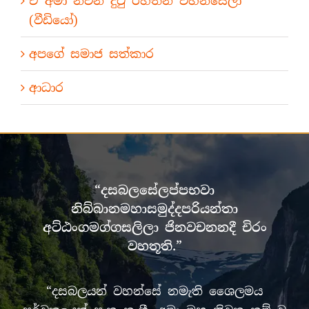
ඒ අමා නිවන් දුටු රහතන් වහන්සේලා
(වීඩියෝ)
අපගේ සමාජ සත්කාර
ආධාර
“දසබලසේලප්පභවා
නිබ්බානමහාසමුද්දපරියන්තා
අට්ඨංගමග්ගසලිලා ජිනවචනනදී චිරං
වහතූති.”
“දසබලයන් වහන්සේ නමැති ශෛලමය