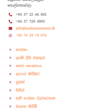
පොල්ගහවෙල.
+94 37 22 44 602
+94 37 729 4993
info@mahamevnawa.lk
+94 74 29 74 674
භාවනා
දහම් ලිපි එකතුව
සතර පොහොය
ආධාර කිරීමට
පුවත්
පිරිත්
සති භාවනා වැඩසටහන
බාගත කිරීම්