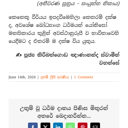
(අනීවරණ සූත්‍රය – සංයුත්ත නිකාය)
කෙනෙකු වීර්යය ඉපදවීමෙහිලා කෙතරම් දක්ෂ
ද, අවශේෂ බෝධ්‍යාංග ධර්මයන් යෝනිසෝ
මනසිකාරය තුළින් අවස්ථානුරූපී ව භාවිතාවෙහි
යෙදීමට ද එතරම් ම දක්ෂ විය යුතුය.
✍️ පූජ්‍ය කිරිබත්ගොඩ ඤාණානන්ද ස්වාමීන්
වහන්සේ
June 14th, 2026
|
දහම් ලිපි සරණිය
|
1 Comment
උතුම් වූ ධර්ම දානය පිණිස මිතුරන්
අතරේ බෙදාහරින්න...