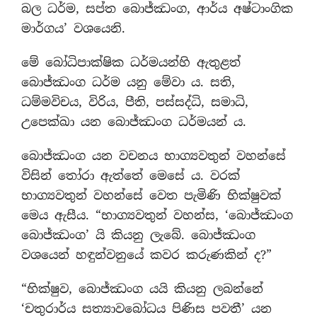
බල ධර්ම, සප්ත බොජ්ඣංග, ආර්ය අෂ්ටාංගික
මාර්ගය’ වශයෙනි.
මේ බෝධිපාක්ෂික ධර්මයන්හි ඇතුළත්
බොජ්ඣංග ධර්ම යනු මේවා ය. සති,
ධම්මවිචය, විරිය, පීති, පස්සද්ධි, සමාධි,
උපෙක්ඛා යන බොජ්ඣංග ධර්මයන් ය.
බොජ්ඣංග යන වචනය භාග්‍යවතුන් වහන්සේ
විසින් තෝරා ඇත්තේ මෙසේ ය. වරක්
භාග්‍යවතුන් වහන්සේ වෙත පැමිණි භික්ෂුවක්
මෙය ඇසීය. “භාග්‍යවතුන් වහන්ස, ‘බොජ්ඣංග
බොජ්ඣංග’ යි කියනු ලැබේ. බොජ්ඣංග
වශයෙන් හඳුන්වනුයේ කවර කරුණකින් ද?”
“භික්ෂුව, බොජ්ඣංග යයි කියනු ලබන්නේ
‘චතුරාර්ය සත්‍යාවබෝධය පිණිස පවතී’ යන