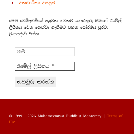
අනගාරිකා අසපුව
මෙම වෙබ්අඩවියේ පළවන නවතම තොරතුරු ඔබගේ ඊමේල්
ලිපිනය වෙත ගෙන්වා ගැනීමට පහත පෝරමය පුරවා
ලියාපදිංචි වන්න.
© 1999 – 2026 Mahamevnawa Buddhist Monastery |
Terms of
Use