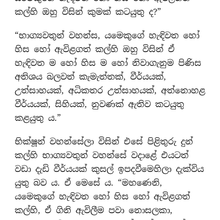
කල්හි ඔහු විසින් කුමක් කටයුතු ද?”
“භාග්‍යවතුන් වහන්ස, යමෙකුගේ හැඳිවත හෝ
හිස හෝ ඇවිළගත් කල්හි ඔහු විසින් ඒ
හැඳිවත ම හෝ හිස ම හෝ නිවාගැනුම පිණිස
අතිශය බලවත් කැමැත්තක්, වීර්යයක්,
උත්සාහයක්, අධිකතර උත්සාහයක්, අත්නොහළ
වීර්යයක්, සිහියක්, නුවණක් ඇතිව කටයුතු
කළයුතු ය.”
භික්ෂූන් වහන්සේලා විසින් එසේ පිළිතුරු දුන්
කල්හි භාග්‍යවතුන් වහන්සේ වදාළේ එයටත්
වඩා දැඩි වීර්යයක් කුසල් ඉපදවීමෙහිලා දැක්විය
යුතු බව ය. ඒ මෙසේ ය. “මහණෙනි,
යමෙකුගේ හැඳිවත හෝ හිස හෝ ඇවිළගත්
කල්හි, ඒ ගිනි ඇවිලීම පවා නොසලකා,