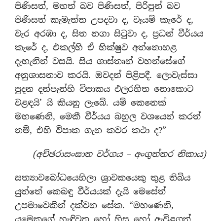
පිණිසත්, මහත් බව පිණිසත්, පිරිපුන් බව
පිණිසත් කැමැත්ත උපදවා ද, වෑයම් කැරේ ද,
වැර අරඹා ද, සිත නගා සිටුවා ද, ප්‍රධන් වීර්යය
කැරේ ද, එකල්හි ඒ භික්ෂුව අත්නොහළ
දැහැනින් වසයි. සිය ශාස්තෘන් වහන්සේගේ
අනුශාසනාව කරයි. ඔවදන් පිළිපදී. ලොවැස්සා
පුදන දන්පැන්හි විපාකය ඵලරහිත නොකොට
වළඳයි’ යි කියනු ලැබේ. යම් කෙනෙක්
මහණෙනි, මෙකී වීර්යය බහුල වශයෙන් කරත්
නම්, එහි විපාක ගැන කවර කථා ද?”
(අච්ඡරාසංඝාත වර්ගය – අංගුත්තර නිකාය)
සත්‍යාවබෝධයෙහිලා ශ්‍රාවකයෙකු තුළ තිබිය
යුත්තේ කෙබඳු වීර්යයක් දැයි මෙසේත්
උපමාවෙකින් දක්වන සේක. “මහණෙනි,
යමෙකුගේ හැඳිවත හෝ හිස හෝ ඇවිළගත්