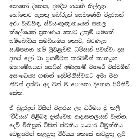
පොහෝ දිනෙක, දඹදිව ගයාහි නිල්දළා
හෝතෙර ඇසතු බෝරුක් සෙවණෙහි විදුරසුන්
අරා වැඩහිඳ, ස්වයංභූඥානයෙන් සකල
ක්ලේශයන් ප්‍රහාණය කොට උතුම් සම්‍යක්
සම්බෝධිය සමධිගමය කොට, බරණැස
ඍෂිපතන නම් මුවළැව්හි ධම්සක් පවත්වා දස
දහස් ලෝ ධා ප්‍රකම්පිත කරවමින් කෘතයුග
මහාමේඝයක් සෙයින් අමාදහම් වහරේ වස්වමින්
අසංඛෙය්‍ය ගණන් දෙව්මිනිස්වගට අමා මහ
නිවන් දක්වා අද වන් ම පොහො දිනෙක පිරිනිවි
සේක.
ඒ බුදුරදුන් විසින් වදාරන ලද ධර්මය වූ කලී
‘වීර්යය’ පිළිබඳ දැක්වෙන ආදාසතලයක් වැන්න.
දෙව් මිනිසුන් විසින් ස්වකීය සංසාර විමුක්තිය
වෙනුවෙන් කළයුතු වීර්යය කෙසේ කටයුතු දැයි