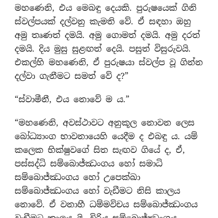
මහණෙනි, එය මෙබඳු දෙයකි. පුරුෂයෙක් ගිනි
ස්වල්පයක් දල්වනු කැමති වේ. ඒ සඳහා ඔහු
අමු තෘණත් දමයි. අමු ගොමත් දමයි. අමු දරත්
දමයි. දිය මුසු සුළඟත් දෙයි. පසුත් විසුරුවයි.
එකල්හි මහණෙනි, ඒ පුරුෂයා ස්වල්ප වූ ගින්න
දල්වා ගැනීමට සමත් වේ ද?”
“ස්වාමීනී, එය නොවේ ම ය.”
“මහණෙනි, අවස්ථාවට අනුකූල නොවන ලෙස
බෝධ්‍යාංග භාවනායෙහි යෙදීම ද එබඳු ය. යම්
කලෙක භික්ෂුවගේ සිත සැඟව ගියේ ද, ඒ,
පස්සද්ධි සම්බොජ්ඣංගය හෝ සමාධි
සම්බොජ්ඣංගය හෝ උපෙක්ඛා
සම්බොජ්ඣංගය හෝ වැඩීමට නිසි කාලය
නොවේ. ඒ වනාහී ධම්මවිචය සම්බොජ්ඣංගය
වැඩීමට කාලය යි. විරිය සම්බොජ්ඣංගය