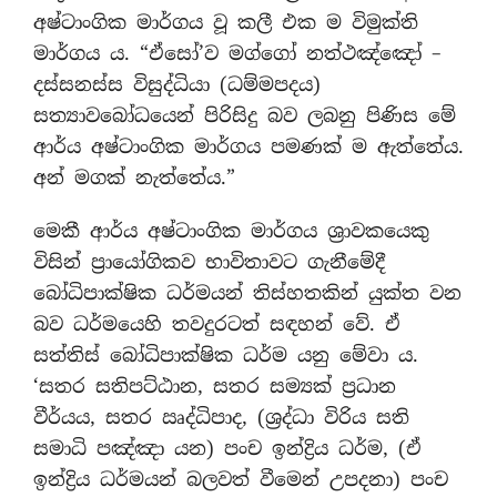
අෂ්ටාංගික මාර්ගය වූ කලී එක ම විමුක්ති
මාර්ගය ය. “ඒසෝ’ව මග්ගෝ නත්ථඤ්ඤෝ –
දස්සනස්ස විසුද්ධියා (ධම්මපදය)
සත්‍යාවබෝධයෙන් පිරිසිදු බව ලබනු පිණිස මේ
ආර්ය අෂ්ටාංගික මාර්ගය පමණක් ම ඇත්තේය.
අන් මගක් නැත්තේය.”
මෙකී ආර්ය අෂ්ටාංගික මාර්ගය ශ්‍රාවකයෙකු
විසින් ප්‍රායෝගිකව භාවිතාවට ගැනීමේදී
බෝධිපාක්ෂික ධර්මයන් තිස්හතකින් යුක්ත වන
බව ධර්මයෙහි තවදුරටත් සඳහන් වේ. ඒ
සත්තිස් බෝධිපාක්ෂික ධර්ම යනු මේවා ය.
‘සතර සතිපට්ඨාන, සතර සම්‍යක් ප්‍රධාන
වීර්යය, සතර ඍද්ධිපාද, (ශ්‍රද්ධා විරිය සති
සමාධි පඤ්ඤා යන) පංච ඉන්ද්‍රිය ධර්ම, (ඒ
ඉන්ද්‍රිය ධර්මයන් බලවත් වීමෙන් උපදනා) පංච