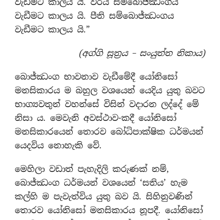
වැඩීමට කාලය යි. විරිය සම්බොජ්ඣංගය
වැඩීමට කාලය යි. පීති සම්බොජ්ඣංගය
වැඩීමට කාලය යි.”
(අග්ගි සූත්‍රය – සංයුත්ත නිකාය)
බොජ්ඣංග භාවනාව වැඩීමේදී යෝනිසෝ
මනසිකාරය ම බහුල වශයෙන් යෙදිය යුතු බවට
භාග්‍යවතුන් වහන්සේ විසින් වදාරන ලද්දේ මේ
නිසා ය. මෙවැනි අවස්ථාව-කදී යෝනිසෝ
මනසිකාරයෙන් තොරව බෝධිපාක්ෂික ධර්මයන්
යෙදවිය නොහැකි වේ.
මෙහිලා වඩාත් පැහැදිලි කරුණක් නම්,
බොජ්ඣංග ධර්මයන් වශයෙන් ‘සතිය’ හැම
කල්හි ම පැවැත්විය යුතු බව යි. සිහිනුවණින්
තොරව යෝනිසෝ මනසිකාරය නූපදී. යෝනිසෝ