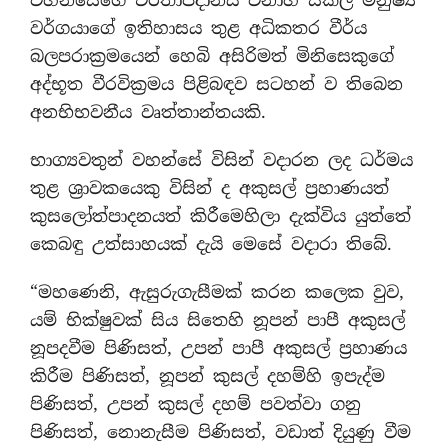
වර්ගයාගේ ඉතිහාසය තුළ අධිකතර වීර්ය
බලපරාක්‍රමයෙන් හෙබි අසිරිමත් මිනිසෙකුගේ
අද්භූත වීරවික්‍රමය පිළිබඳව සටහන් ව තිබෙන
අනභිභවනීය වෘත්තාන්තයකි.
භාග්‍යවතුන් වහන්සේ විසින් වදාරන ලද ධර්මය
තුළ ශ්‍රාවකයෙකු විසින් ද අකුසල් ප්‍රහාණයත්
කුසලෝත්පාදනයත් කිරීමෙහිලා දැක්විය යුත්තේ
කෙබඳු උත්සාහයක් දැයි මෙසේ වදාරා තිබේ.
“මහණෙනි, ඇසුරුගැසීමක් කරන කලෙක වුව,
යම් භික්ෂුවක් සිය සිතෙහි නූපන් පාපී අකුසල්
නූපදවීම පිණිසත්, උපන් පාපී අකුසල් ප්‍රහාණය
කිරීම පිණිසත්, නූපන් කුසල් දහම්හි ඉපැද්ම
පිණිසත්, උපන් කුසල් දහම් පවත්වා ගනු
පිණිසත්, නොනැසීම පිණිසත්, වඩාත් දියුණු වීම