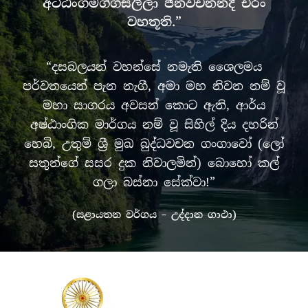
අට්ඨංගමග්ගසලිලා ජිනවචනනදී චිරං
වහතූති.”
“දසබලයන් වහන්සේ නමැති ශෛලමය
පර්වතයෙන් පැන නැගී, අමා මහ නිවන නම් වූ
මහා සාගරය අවසන් කොට ඇති, ආර්ය
අෂ්ඨාංගික මාර්ගය නම් වූ සිහිල් දිය දහරින්
හෙබි, උතුම් ශ්‍රී මුඛ බුද්ධවචන ගංගාවෝ (ලෝ
සතුන්ගේ සසර දුක නිවාලමින්) බොහෝ කල්
ගලා බස්නා සේක්වා!”
(සළායතන වර්ගය – උද්දාන ගාථා)