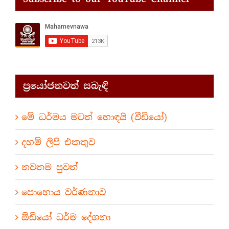
ප්‍රයෝජනවත් සබැඳි
මේ ධර්මය මටත් හොඳයි (වීඩියෝ)
දහම් ලිපි එකතුව
නවතම පුවත්
පොහොය වර්ණනාව
ඕඩියෝ ධර්ම දේශනා