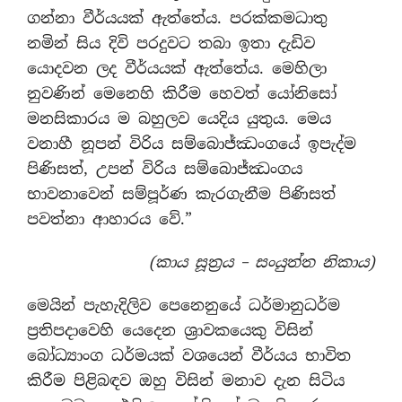
ගන්නා වීර්යයක් ඇත්තේය. පරක්කමධාතු
නමින් සිය දිවි පරදුවට තබා ඉතා දැඩිව
යොදවන ලද වීර්යයක් ඇත්තේය. මෙහිලා
නුවණින් මෙනෙහි කිරීම හෙවත් යෝනිසෝ
මනසිකාරය ම බහුලව යෙදිය යුතුය. මෙය
වනාහී නූපන් විරිය සම්බොජ්ඣංගයේ ඉපැද්ම
පිණිසත්, උපන් විරිය සම්බොජ්ඣංගය
භාවනාවෙන් සම්පූර්ණ කැරගැනීම පිණිසත්
පවත්නා ආහාරය වේ.”
(කාය සූත්‍රය – සංයුත්ත නිකාය)
මෙයින් පැහැදිලිව පෙනෙනුයේ ධර්මානුධර්ම
ප්‍රතිපදාවෙහි යෙදෙන ශ්‍රාවකයෙකු විසින්
බෝධ්‍යාංග ධර්මයක් වශයෙන් වීර්යය භාවිත
කිරීම පිළිබඳව ඔහු විසින් මනාව දැන සිටිය