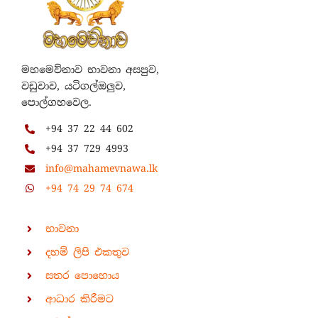
මහමෙව්නාව භාවනා අසපුව,
වඩුවාව, යටිගල්ඔලුව,
පොල්ගහවෙල.
+94 37 22 44 602
+94 37 729 4993
info@mahamevnawa.lk
+94 74 29 74 674
භාවනා
දහම් ලිපි එකතුව
සතර පොහොය
ආධාර කිරීමට