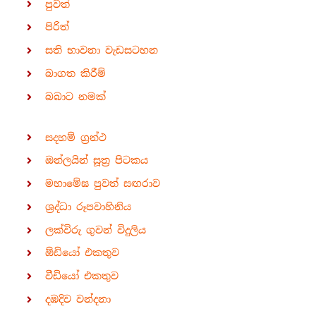
පුවත්
පිරිත්
සති භාවනා වැඩසටහන
බාගත කිරීම්
බබාට නමක්
සදහම් ග්‍රන්ථ
ඔන්ලයින් සූත්‍ර පිටකය
මහාමේඝ පුවත් සඟරාව
ශ්‍රද්ධා රූපවාහිනිය
ලක්විරු ගුවන් විදුලිය
ඕඩියෝ එකතුව
වීඩියෝ එකතුව
දඹදිව වන්දනා