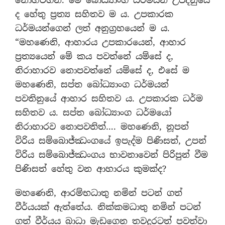
ද හේතු ප්‍රත්‍ය සහිතව ම ය. උපකාරක
ධර්මයන්ගෙන් ලත් අනුග්‍රහයෙන් ම ය.
“මහණෙනි, ආහාරය උපකාරයෙන්, ආහාර
ප්‍රත්‍යයෙන් මේ කය පවත්නේ යම්සේ ද,
නිරාහාරව නොපවත්නේ යම්සේ ද, එසේ ම
මහණෙනි, සප්ත බෝධ්‍යාංග ධර්මයන්
පවතිනුයේ ආහාර සහිතව ය. උපකාරක ධර්ම
සහිතව ය. සප්ත බෝධ්‍යාංග ධර්මයෝ
නිරාහාරව නොපවතිත්…. මහණෙනි, නූපන්
විරිය සම්බොජ්ඣංගයේ ඉපැද්ම පිණිසත්, උපන්
විරිය සම්බොජ්ඣංගය භාවනාවෙන් පිරිපුන් වීම
පිණිසත් හේතු වන ආහාරය කුමක්ද?
මහණෙනි, ආරම්භධාතු නමින් පටන් ගත්
වීර්යයක් ඇත්තේය. නික්කමධාතු නමින් පටන්
ගත් වීර්යය බාධා මැඩගෙන තවදුරටත් පවත්වා