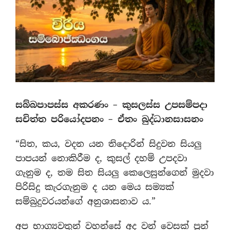
සබ්බපාපස්ස අකරණං – කුසලස්ස උපසම්පදා
සචිත්ත පරියෝදපනං – ඒතං බුද්ධානසාසනං
“සිත, කය, වදන යන තිදොරින් සිදුවන සියලු
පාපයන් නොකිරීම ද, කුසල් දහම් උපදවා
ගැනුම ද, තම සිත සියලු කෙලෙසුන්ගෙන් මුදවා
පිරිසිදු කැරගැනුම ද යන මෙය සම්‍යක්
සම්බුදුවරයන්ගේ අනුශාසනාව ය.”
අප භාග්‍යවතුන් වහන්සේ අද වන් වෙසක් පුන්