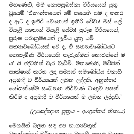
මහණෙනි, මම් නොපසුබස්නා වීර්යයෙන් යුතු
වූයෙම් ‘ඒකාන්තයෙන් මේ කයෙහි සම ද නහර
ද ඇට ද ඉතිරි වෙතොත් ඉතිරි වේවා! මස් ලේ
වියැළී යතොත් වියැළී යේවා! පුරුෂ වීර්යයෙන්,
පුරුෂ පරාක්‍රමයෙන් ලැබිය යුතු යම්
සත්‍යාවබෝධයක් වේ ද, ඒ සත්‍යාවබෝධයට
නොපැමිණ වීර්යයෙහි නැවැත්මක් නොවන්නේ ම
ය’ යි අදිටනින් වැර වැඩීමි. මහණෙනි, මවිසින්
සාක්ෂාත් කරන ලද සම්‍යක් සම්බෝධිය වනාහී
අප්‍රමාදී ව වීර්යයෙන් ලබන ලද්දකි. අනුත්තර
යෝගක්ෂේම සංඛ්‍යාත නිර්වාණ ධාතුව පසක්
කිරීම ද අප්‍රමාදී ව වීර්යයෙන් ම ලබන ලද්දකි.”
(උපඤ්ඤාත සූත්‍රය – අංගුත්තර නිකාය)
මෙනයින් බලන සඳ අප භාග්‍යවතුන්
වහන්සේගේ චරිතාපදානය වනාහී සකල මනුෂ්‍ය