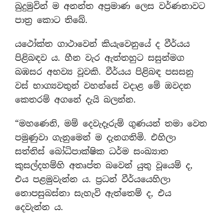
බුදුමුවින් ම අනන්ත අප්‍රමාණ ලෙස වර්ණනාවට
පාත්‍ර කොට තිබේ.
යථෝක්ත ගාථාවෙන් කියැවෙනුයේ ද වීර්යය
පිළිබඳව ය. හීන වැර ඇත්තහුට සසුන්මග
බඹසර අභව්‍ය වූවකි. වීර්යය පිළිබඳ පසසනු
වස් භාග්‍යවතුන් වහන්සේ වදාළ මේ ඔවදන
කෙතරම් අගනේ දැයි බලන්න.
“මහණෙනි, මම් දෙවැදෑරුම් ගුණයන් තමා වෙත
පමුණුවා ගැනුමෙන් ම දැනගතිමි. එහිලා
සත්තිස් බෝධිපාක්ෂික ධර්ම සංඛ්‍යාත
කුසල්දහම්හි අතෘප්ත බවෙන් යුතු වූයෙම් ද,
එය පළමුවැන්න ය. ප්‍රධන් වීර්යයෙහිලා
නොපසුබස්නා සැහැවි ඇත්තෙම් ද, එය
දෙවැන්න ය.