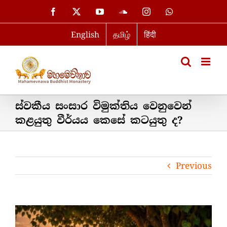
Skip
Facebook
X
YouTube
SoundCloud
Instagram
WhatsApp
to
English
தமிழ்
हिंदी
content
ස්වකීය සංසාර විමුක්තිය වෙනුවෙන්
කළයුතු වීර්යය කෙසේ කටයුතු ද?
Previous