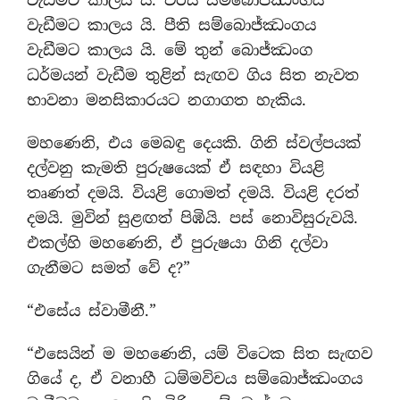
වැඩීමට කාලය යි. පීති සම්බොජ්ඣංගය
වැඩීමට කාලය යි. මේ තුන් බොජ්ඣංග
ධර්මයන් වැඩීම තුළින් සැඟව ගිය සිත නැවත
භාවනා මනසිකාරයට නගාගත හැකිය.
මහණෙනි, එය මෙබඳු දෙයකි. ගිනි ස්වල්පයක්
දල්වනු කැමති පුරුෂයෙක් ඒ සඳහා වියළි
තෘණත් දමයි. වියළි ගොමත් දමයි. වියළි දරත්
දමයි. මුවින් සුළඟත් පිඹියි. පස් නොවිසුරුවයි.
එකල්හි මහණෙනි, ඒ පුරුෂයා ගිනි දල්වා
ගැනීමට සමත් වේ ද?”
“එසේය ස්වාමීනී.”
“එසෙයින් ම මහණෙනි, යම් විටෙක සිත සැඟව
ගියේ ද, ඒ වනාහී ධම්මවිචය සම්බොජ්ඣංගය