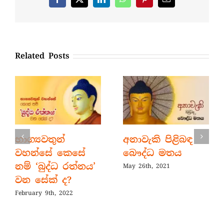
Facebook
X
LinkedIn
WhatsApp
Pinterest
Email
Related Posts
භාග්‍යවතුන්
අනාවැකි පිළිබඳ
වහන්සේ කෙසේ
බෞද්ධ මතය
නම් ‘බුද්ධ රත්නය’
May 26th, 2021
වන සේක් ද?
February 9th, 2022