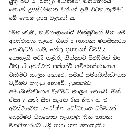
යුතු බව ය. එහිලා යෝනිසෝ මනසිකාරය
කෙසේ උපස්ථම්භක වන්නේ දැයි වටහාගැනීමට
මේ දෙසුම ඉතා වැදගත් ය.
“මහණෙනි, භාවනානුයෝගී භික්ෂුවගේ සිත යම්
අවස්ථාවක සැඟව ගියේ ද (භාවනා මනසිකාරය
නොවැටහී යාම, හේතු ප්‍රත්‍යයන් විමසිය
නොහැකි පරිදි ගැඹුරු නින්දකට පිවිසීමක් බඳු
වීම) ඒ අවස්ථාව පස්සද්ධි සම්බොජ්ඣංගය
වැඩීමට කාලය නොවේ. සමාධි සම්බොජ්ඣංගය
වැඩීමට කාලය නොවේ. උපෙක්ඛා
සම්බොජ්ඣංගය වැඩීමට කාලය නොවේ. මක්
නිසා ද යත්; සිත සැඟව ගිය නිසා ය. ඒ
අවස්ථාවෙහි යථෝක්ත බෝධ්‍යාංග ධර්මයන්
යෙදවීමට ගියහොත් සැඟවුණු සිත භාවනා
මනසිකාරයට යළි නගා ගත නොහැකිය.