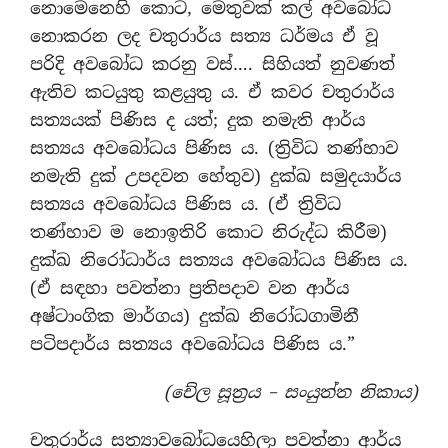
නොමෙනෙහි කොට, මෙතුවක් කල් අවබෝධ
නොකරන ලද චතුරාර්ය සත්‍ය ධර්මය ඒ වූ
පරිදි අවබෝධ කරනු වස්…. සිහියත් නුවණත්
ඇතිව කටයුතු කළයුතු ය. ඒ කවර චතුරාර්ය
සත්‍යයක් පිණිස ද යත්; දුක නමැති ආර්ය
සත්‍යය අවබෝධය පිණිස ය. (ත්‍රිවිධ තණ්හාව
නමැති දුක් උපදවන හේතුව) දුක්ඛ සමුදයාර්ය
සත්‍යය අවබෝධය පිණිස ය. (ඒ ත්‍රිවිධ
තණ්හාව ම නොඉතිරි කොට නිරුද්ධ කිරීම)
දුක්ඛ නිරෝධාර්ය සත්‍යය අවබෝධය පිණිස ය.
(ඒ සඳහා පවත්නා ප්‍රතිපදාව වන ආර්ය
අෂ්ටාංගික මාර්ගය) දුක්ඛ නිරෝධගාමිනී
පටිපදාර්ය සත්‍යය අවබෝධය පිණිස ය.”
(චේල සූත්‍රය – සංයුත්ත නිකාය)
චතුරාර්ය සත්‍යාවබෝධයෙහිලා පවත්නා ආර්ය