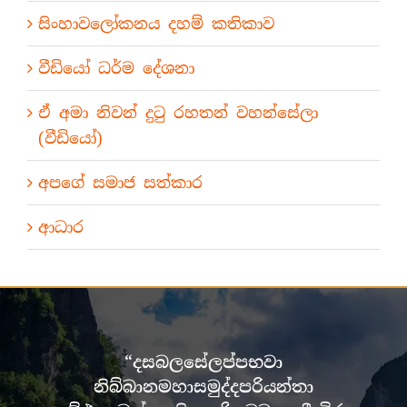
සිංහාවලෝකනය දහම් කතිකාව
වීඩියෝ ධර්ම දේශනා
ඒ අමා නිවන් දුටු රහතන් වහන්සේලා
(වීඩියෝ)
අපගේ සමාජ සත්කාර
ආධාර
“දසබලසේලප්පභවා
නිබ්බානමහාසමුද්දපරියන්තා