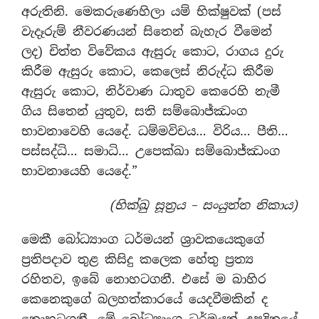
අරුතිනි. මෙකරුණෙහිලා යම් භික්ෂුවක් (පස්
වැදෑරුම් නීවරණයන් සිතෙන් බැහැර වීමෙන්
ලද) චිත්ත විවේකය ඇසුරු කොට, රාගය දුරු
කිරීම ඇසුරු කොට, කෙලෙස් නිරුද්ධ කිරීම
ඇසුරු කොට, නිර්වාණ ධාතුව කෙරෙහි නැමී
ගිය සිතෙන් යුතුව, සති සම්බොජ්ඣංග
භාවනාවෙහි යෙදේ. ධම්මවිචය… විරිය… පීති…
පස්සද්ධි… සමාධි… උපෙක්ඛා සම්බොජ්ඣංග
භාවනායෙහි යෙදේ.”
(භික්ඛු සූත්‍රය – සංයුත්ත නිකාය)
මෙකී බෝධ්‍යාංග ධර්මයන් ශ්‍රාවකයෙකුගේ
ප්‍රතිපදාව තුළ කිසිදු කලෙක හේතු ප්‍රත්‍ය
රහිතව, ඉබේ නොහටගනී. එසේ ම බාහිර
කෙනෙකුගේ බලහත්කාරයේ යෙදවීමකින් ද
නොහටගනී. මේ බෝධ්‍යාංග ධර්මයන් උපදිනුයේ