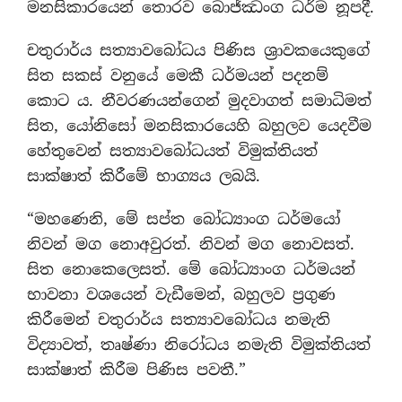
මනසිකාරයෙන් තොරව බොජ්ඣංග ධර්ම නූපදී.
චතුරාර්ය සත්‍යාවබෝධය පිණිස ශ්‍රාවකයෙකුගේ
සිත සකස් වනුයේ මෙකී ධර්මයන් පදනම්
කොට ය. නීවරණයන්ගෙන් මුදවාගත් සමාධිමත්
සිත, යෝනිසෝ මනසිකාරයෙහි බහුලව යෙදවීම
හේතුවෙන් සත්‍යාවබෝධයත් විමුක්තියත්
සාක්ෂාත් කිරීමේ භාග්‍යය ලබයි.
“මහණෙනි, මේ සප්ත බෝධ්‍යාංග ධර්මයෝ
නිවන් මග නොඅවුරත්. නිවන් මග නොවසත්.
සිත නොකෙලෙසත්. මේ බෝධ්‍යාංග ධර්මයන්
භාවනා වශයෙන් වැඩීමෙන්, බහුලව ප්‍රගුණ
කිරීමෙන් චතුරාර්ය සත්‍යාවබෝධය නමැති
විද්‍යාවත්, තෘෂ්ණා නිරෝධය නමැති විමුක්තියත්
සාක්ෂාත් කිරීම පිණිස පවතී.”