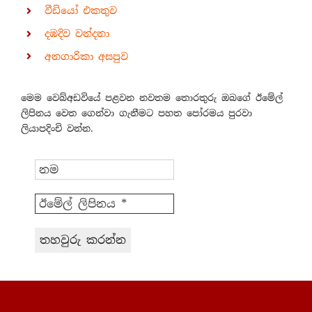
වීඩියෝ එකතුව
දඹදිව වන්දනා
අනගාරිකා අසපුව
මෙම වෙබ්අඩවියේ පළවන නවතම තොරතුරු ඔබගේ ඊමේල්
ලිපිනය වෙත ගෙන්වා ගැනීමට පහත පෝරමය පුරවා
ලියාපදිංචි වන්න.