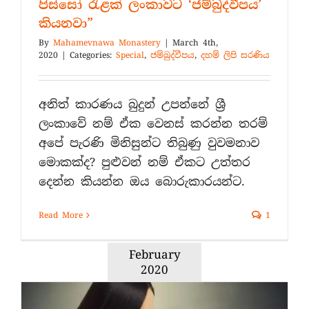
පිස්සෝ රැළක් ලංකාවට ‘ජම්බුද්වීපය’
කියනවා”
By
Mahamevnawa Monastery
|
March 4th,
2020
|
Categories:
Special
,
ජම්බුද්වීපය
,
දහම් ලිපි සරණිය
අනිත් කාරණය බුදුන් උපන්නේ ශ්‍රී
ලංකාවේ නම් ඒක වෙනස් කරන්න තරම්
අපේ පැරණි මිනිසුන්ට තිබුණු වුවමනාව
මොකක්ද? පුළුවන් නම් ඒකට උත්තර
දෙන්න කියන්න ඔය බොරුකාරයන්ට.
Read More
1
February
2020