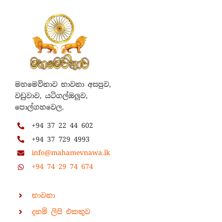
මහමෙව්නාව භාවනා අසපුව,
වඩුවාව, යටිගල්ඔලුව,
පොල්ගහවෙල.
+94 37 22 44 602
+94 37 729 4993
info@mahamevnawa.lk
+94 74 29 74 674
භාවනා
දහම් ලිපි එකතුව