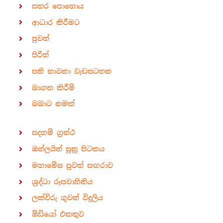
සතර පොහොය
ආධාර කිරීමට
පුවත්
පිරිත්
සති භාවනා වැඩසටහන
බාගත කිරීම්
බබාට නමක්
සදහම් ග්‍රන්ථ
ඔන්ලයින් සූත්‍ර පිටකය
මහාමේඝ පුවත් සඟරාව
ශ්‍රද්ධා රූපවාහිනිය
ලක්විරු ගුවන් විදුලිය
ඕඩියෝ එකතුව