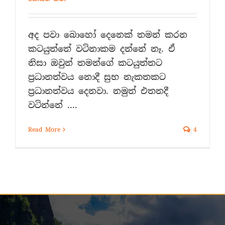
අද පවා බොහෝ දෙනෙක් තමන් කරන
කටයුත්තේ වටිනාකම දන්නේ නෑ. ඒ
නිසා ඔවුන් තමන්ගේ කටයුත්තට
ප්‍රධානත්වය නොදී සුභ නැකතකට
ප්‍රධානත්වය දෙනවා. නමුත් එතනදී
වටින්නේ ....
Read More
4