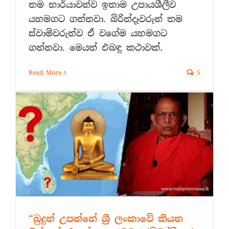
තම භාර්යාවන්ව ඉතාම උපායශීලීව
යහමගට ගන්නවා. බිරින්දෑවරුන් තම
ස්වාමිවරුන්ව ඒ වගේම යහමගට
ගන්නවා. මෙයත් එබඳු කථාවක්.
Read More
5
“බුදුන් උපන්නේ ශ්‍රී ලංකාවේ කියන