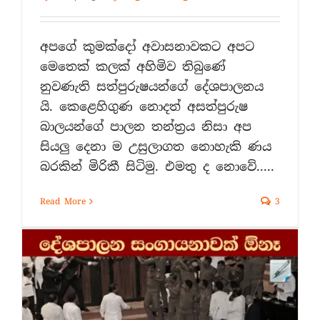
අපගේ කුමක්දෝ අවාසනාවකට අපට
මෙතෙක් කලක් අහිමිව තිබුණේ
නුවණැති සත්පුරුෂයන්ගේ දේශපාලනය
යි. කෙළෙහිගුණ නොදත් අසත්පුරුෂ
බාලයන්ගේ පාලන තන්ත්‍රය නිසා අප
සියලු දෙනා ම උසුලාගත නොහැකි ණය
බරකින් මිරිකී සිටිමු. එමතු ද නොවේ.....
Read More
3