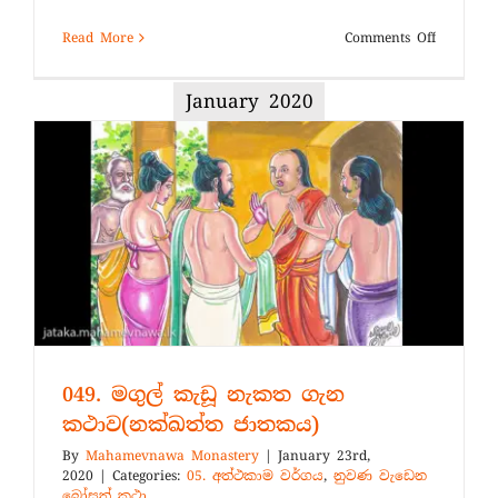
on
Read More
Comments Off
දේශපාල
සංගායනා
January 2020
ඕනෑ
049. මගුල් කැඩූ නැකත ගැන
කථාව(නක්ඛත්ත ජාතකය)
By
Mahamevnawa Monastery
|
January 23rd,
2020
|
Categories:
05. අත්ථකාම වර්ගය
,
නුවණ වැඩෙන
බෝසත් කථා