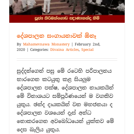
දේශපාලන සංගායනාවක් ඕනෑ
By
Mahamevnawa Monastery
|
February 2nd,
2020
|
Categories:
Divaina Articles
,
Special
සුද්දන්ගෙන් පසු මේ රටෙහි පරිපාලනය
භාරගෙන කටයුතු කළ සියලුම
දේශපාලන පක්ෂ, දේශපාලන නායකයින්
මේ විනාශයට සම්පූර්ණයෙන් ම වගකිව
යුතුය. ඡන්ද දායකයින් වන මහජනයා ද
දේශපාලන වශයෙන් දෑස් අන්ධ
නොකරගෙන අවබෝධයෙන් යුක්තව මේ
දෙස බැලිය යුතුය.