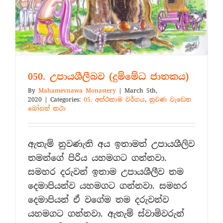
050. උපායශීලීබව (දුම්මේධ ජාතකය)
By
Mahamevnawa Monastery
|
March 5th,
2020
|
Categories:
05. අත්ථකාම වර්ගය
,
නුවණ වැඩෙන
බෝසත් කථා
ඇතැම් නුවණැති අය ඉතාමත් උපායශීලිව
තමන්ගේ පිරිය යහමගට ගන්නවා.
සමහර දරුවන් ඉතාම උපායශීලීව තම
දෙමාපියන්ව යහමගට ගන්නවා. සමහර
දෙමාපියන් ඒ වගේම තම දරුවන්ව
යහමගට ගන්නවා. ඇතැම් ස්වාමිවරුන්