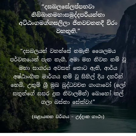
“දසබලසේලප්පභවා
නිබ්බානමහාසමුද්දපරියන්තා
අට්ඨංගමග්ගසලිලා ජිනවචනනදී චිරං
වහතූති.”
“දසබලයන් වහන්සේ නමැති ශෛලමය
පර්වතයෙන් පැන නැගී, අමා මහ නිවන නම් වූ
මහා සාගරය අවසන් කොට ඇති, ආර්ය
අෂ්ඨාංගික මාර්ගය නම් වූ සිහිල් දිය දහරින්
හෙබි, උතුම් ශ්‍රී මුඛ බුද්ධවචන ගංගාවෝ (ලෝ
සතුන්ගේ සසර දුක නිවාලමින්) බොහෝ කල්
ගලා බස්නා සේක්වා!”
(සළායතන වර්ගය – උද්දාන ගාථා)