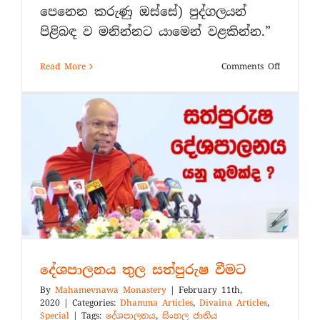
පෙනෙන කරුණු ඔස්සේ) පුද්ගලයන්
පිළිබඳ ව මනින්නට යාමෙන් වළකින්න.”
on
Read More
Comments Off
පුද්ගලයන්
පිළිබඳ
නිගමනව
එළඹීම
දේශපාලනය තුල සත්පුරුෂ වීමට
By
Mahamevnawa Monastery
|
February 11th,
2020
|
Categories:
Dhamma Articles
,
Divaina Articles
,
Special
|
Tags:
දේශපාලනය
,
සිංහල ජාතිය