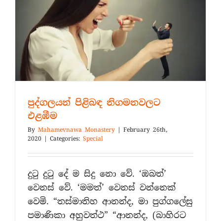
පුද්ගලයන් පිළිබඳ නිගමනවලට
එළඹීම
By
Mahamevnawa Monastery
|
February 26th,
2020
|
Categories:
Special
දුටු දුටු දේ ම සිදු නො වේ. ‘ඔබත්’
වෙනස් වේ. ‘මමත්’ වෙනස් වන්නෙක්
වෙමි. “තස්මාතිහ ආනන්ද, මා පුග්ගලේසු
පමාණිකා අහුවත්ථ” “ආනන්ද, (බාහිරට