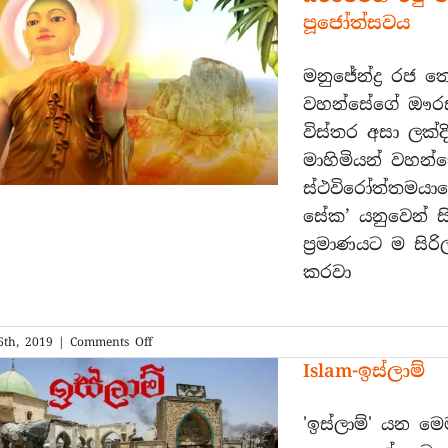
පූජෝත්සවය
මනුජේන්ද්‍ර රජ 
වහන්සේගේ ඖරසපු
විස්තර අසා ලක්ද
මාහිමියන් වහන්ස
ස්ථවිරෝත්තමයාණ
සේක’ යනුවෙන් ස
ප්‍රමාණයට ම සිර
කරවා
on
6th, 2019
|
Comments Off
සිරිමෙවන්
Islam-ඉස්ලාම්
රජු
මිහිඳු
මහරහතන්
'ඉස්ලාම්' යන ම
වහන්සේ