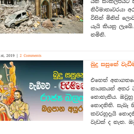
යන සංකල්පයට ස
උදෙසා
නිර්මාතෘවරයා අ
කළ
විශේෂ
විසින් මිනිස් 
පූජෝත්සවය
යැයි කියනු ලැබ
නමිනි.
st, 2019
|
2 Comments
බුදු සසුනේ වැඩ
එහෙත් අනාගතයේ
නායකයන් අතර ධර්
නොහැකිය. ඔවුහු 
නොදනිති. සැබෑ භ
කවරහුදැයි නොදනිත
වැඩක් ද නැත. ඔ