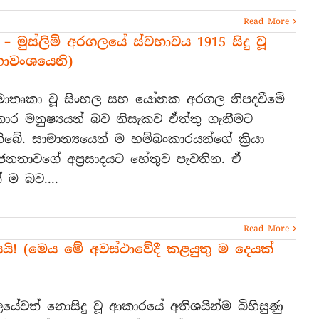
Read More
 මුස්ලිම් අරගලයේ ස්වභාවය 1915 සිදු වූ
හාවංශයෙනි)
 මාතෘකා වූ සිංහල සහ යෝනක අරගල නිපදවීමේ
ාර මනුෂ්‍යයන් බව නිසැකව ඒත්තු ගැනීමට
ිබේ. සාමාන්‍යයෙන් ම හම්බංකාරයන්ගේ ක්‍රියා
 ජනතාවගේ අප්‍රසාදයට හේතුව පැවතින. ඒ
 ම බව....
Read More
යි! (මෙය මේ අවස්ථාවේදී කළයුතු ම දෙයක්
යේවත් නොසිදු වූ ආකාරයේ අතිශයින්ම බිහිසුණු