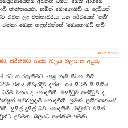
ම්පූර්ණයෙන්ම අවනත වීමයි. මෙකී ආගමේ
රාබි ජාතිකයෙකි. නමින් මොහොමඩ් ය. දෙවියන්
ලොවට එවන ලද වක්තෘවරයා යන අර්ථයෙන් 'නබී'
ේ. එනිසා මොහු හඳුන්වන්නේ 'මොහොමඩ් නබී'
Read More
ීමට, පිරිහීමට රාජ්‍ය බලය බලපාන අයුරු
 රට භාරගැනීමට පෙළ ගැසී සිටින ගිහි
ම විනය නිවැරදිව දන්නා අය සිටිති යි සිතිය
ධර්ම විනය ද නොදනිති. මිසදිටුව සම්දිටුව ද
ික්ෂූන් කවරහුදැයි නොදනිති. ශ්‍රමණ ප්‍රතිරූපකයෝ
ි. සුසිල් දුසිල් බව නොදනිති. ඔවුන්ට එයින්
වුන්ට උවමනා බලයට පැමිණීම පමණි.