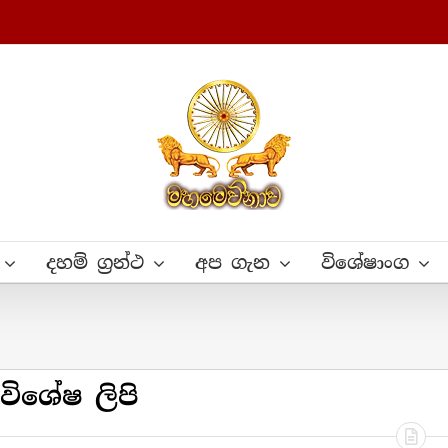
දහම් ග්‍රන්ථ
අප ගැන
විශේෂාංග
විශේෂ ලිපි