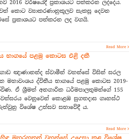
තව 2016 වර්ෂයේදී ප්‍රකාශයට පත්කරන ලද්දේය.
ඉවත් කොට ව්‍යාකරණානුකූලව සැකසූ දෙවන
සේ ප්‍රකාශයට පත්කරන ලද වගයි.
Read More
ීය භාගයේ පළමු කොටස එළි දකී
ත්ගොඩ ඤාණානන්ද ස්වාමීන් වහන්සේ විසින් සරල
ිත මහාවංශය ද්විතීය භාගයේ පළමු කොටස 2019-
ක්විණ. ඒ ශ්‍රීමත් අනගාරික ධර්මපාලතුමන්ගේ 155
ංවත්සරය වෙනුවෙන් කොළඹ සුගතදාස ගෘහස්ථ
ැවැත්වුනු විශේෂ උත්සව සභාවේදී ය.
Read More
 මිහිඳු මහරහතන් වහන්සේ උදෙසා කළ විශේෂ