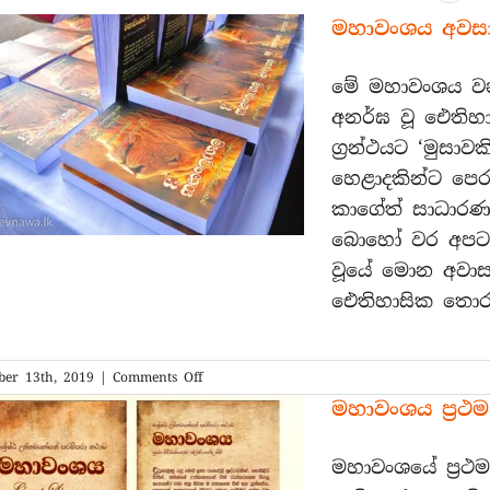
මහාවංශය අවසාන
මේ මහාවංශය වන
අනර්ඝ වූ ඓතිහාස
ග්‍රන්ථයට ‘මුසා
හෙළාදකින්ට පෙර
කාගේත් සාධාරණ
බොහෝ වර අපට 
වූයේ මොන අවාස
ඓතිහාසික තොරත
on
er 13th, 2019
|
Comments Off
මහාවංශය
මහාවංශය ‍ප්‍ර
අවසාන
භාගය
ද
මහාවංශයේ ප්‍රථම
ප්‍රකාශයට