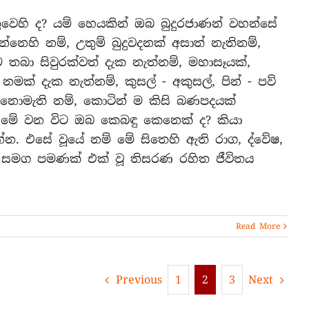
වෙහි ද? යම් හෙයකින් ඔබ බුදුරජාණන් වහන්සේ
නෙහි නම්, උතුම් බුදුවදනක් අසාත් නැතිනම්,
 තබා සිවුරක්වත් දැක නැත්නම්, මහාසෑයක්,
මක් දැක නැත්නම්, කුසල් - අකුසල්, පින් - පව්
 නොමැති නම්, කොටින් ම කිසි බණපදයක්
මේ වන විට ඔබ කෙබඳු කෙනෙක් ද? කියා
. එසේ වූයේ නම් මේ සිතෙහි ඇති රාග, ද්වේෂ,
 සමග පමණක් එක් වූ තිසරණ රහිත ජීවිතය
Read More
Previous
Next
1
2
3