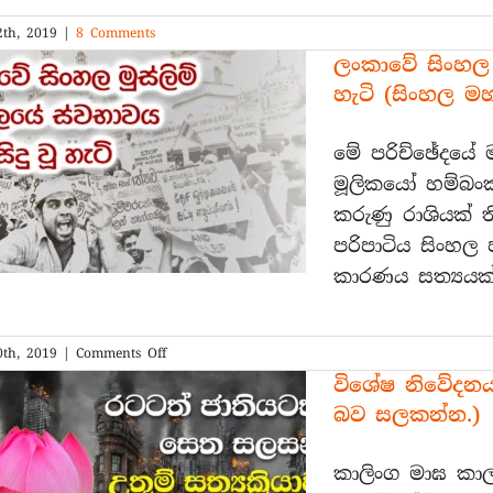
th, 2019
|
8 Comments
ලංකාවේ සිංහල –
හැටි (සිංහල ම
මේ පරිච්ඡේදයේ
මූලිකයෝ හම්බංක
කරුණු රාශියක් ත
පරිපාටිය සිංහල
කාරණය සත්‍යයක්
on
th, 2019
|
Comments Off
ලංකාවේ
විශේෂ නිවේදනය
සිංහල
බව සලකන්න.)
–
මුස්ලිම්
අරගලයේ
කාලිංග මාඝ කාල
ස්වභාවය