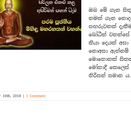
ඔබ මේ ගැන සිතු
නමක් ගැන නොදන්
සඟරුවනක් දැකීම
බෝධීන් වහන්සේ න
කියා දෙයක් අසා
නොඅසා ඇත්නම් 
මොහොතක් සිතන්න
මෝහාදී කෙලෙස්
තිරිසන් සමාන ය.
r 10th, 2018
|
1 Comment