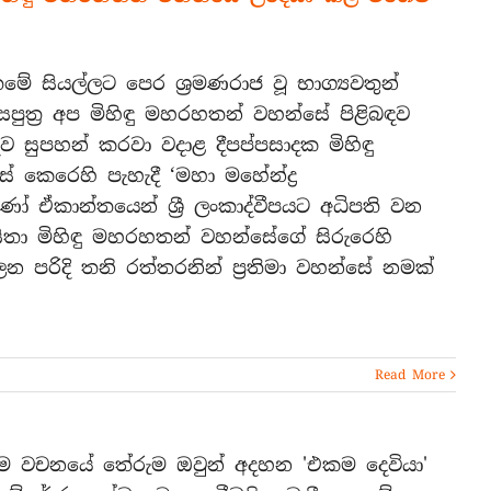
තෙමේ සියල්ලට පෙර ශ්‍රමණරාජ වූ භාග්‍යවතුන්
ත්‍ර අප මිහිඳු මහරහතන් වහන්සේ පිළිබඳව
ිව සුපහන් කරවා වදාළ දීපප්පසාදක මිහිඳු
ේ කෙරෙහි පැහැදී ‘මහා මහේන්ද්‍ර
ෝ ඒකාන්තයෙන් ශ්‍රී ලංකාද්වීපයට අධිපති වන
ිතා මිහිඳු මහරහතන් වහන්සේගේ සිරුරෙහි
ිලන පරිදි තනි රත්තරනින් ප්‍රතිමා වහන්සේ නමක්
Read More
ෙම වචනයේ තේරුම ඔවුන් අදහන 'එකම දෙවියා'