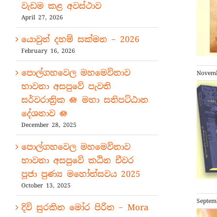
වැඩම කළ අවස්ථාව
April 27, 2026
යොවුන් දහම් සක්මන – 2026
February 16, 2026
පොල්ගහවෙල මහමෙව්නාව
Novemb
භාවනා අසපුවේ පැවති
සර්වරාත්‍රික 🪷 මහා සතිපට්ඨාන
දේශනාව 🪷
December 28, 2025
පොල්ගහවෙල මහමෙව්නාව
භාවනා අසපුවේ කඨින චීවර
පූජා පුණ්‍ය මහෝත්සවය 2025
October 13, 2025
Septem
දිවි සුරකින මෝර පිරිත – Mora