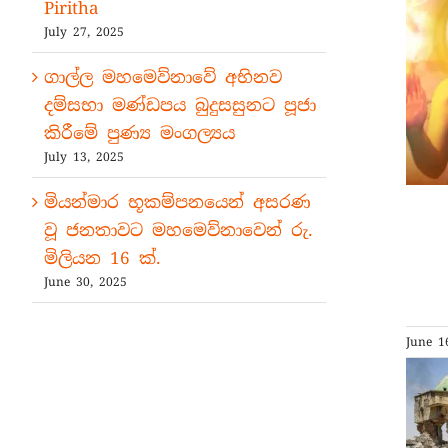
Piritha
July 27, 2025
ගාල්ල මහමෙව්නාවේ අභිනව
දම්සභා මණ්ඩපය බුදුසසුනට පූජා
කිරීමේ පුණ්‍ය මංගල්‍යය
July 13, 2025
මියන්මාර භූකම්පනයෙන් අසරණ
වූ ජනතාවට මහමෙව්නාවෙන් රු.
මිලියන 16 ක්.
June 30, 2025
June 1