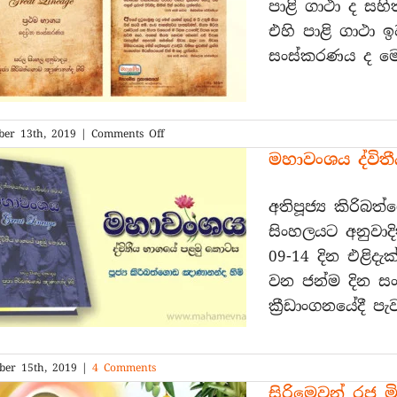
පාළි ගාථා ද සහි
පත්
එහි පාළි ගාථා 
වූ
වගයි
සංස්කරණය ද මෙ
on
er 13th, 2019
|
Comments Off
මහාවංශය
මහාවංශය ද්විත
‍ප්‍රථම
භාගයේ
දෙවන
අතිපූජ්‍ය කිරිබ
සංස්කරණය
සිංහලයට අනුවාද
නිකුත්
09-14 දින එළිදැ
වුනා
වන ජන්ම දින ස
ක්‍රීඩාංගනයේදී ප
ber 15th, 2019
|
4 Comments
සිරිමෙවන් රජු