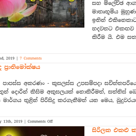
සහ ම්ලේච්ඡ ආගම
1915
සිදු
මාතෘභූමිය මුහුණ
වූ
ඉතින් එකිනෙකාට
හැටි
හදවතට එකඟව කළය
(සිංහල
මහාවංශයෙනි)
කිරීම යි. එම සත්
d, 2019
|
7 Comments
 ප්‍රාතිමෝක්ෂය
බ පාපස්ස අකරණං - කුසලස්ස උපසම්පදා සචිත්තපරිය
ුන් දොරින් කිසිම අකුසලයක් නොකිරීමත්, සත්තිස් බෝධ
 මාර්ගය තුළින් පිරිසිදු කරගැනීමත් යන මෙය, බුදුව
on
y 13th, 2019
|
Comments Off
ඕවාද
සිරිලක එකළු ක
ප්‍රාතිමෝක්ෂය