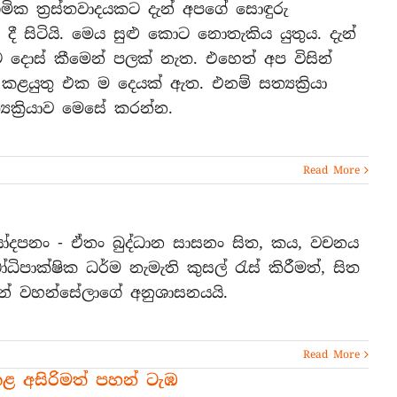
ික ත්‍රස්තවාදයකට දැන් අපගේ සොඳුරු
 දී සිටියි. මෙය සුළු කොට නොතැකිය යුතුය. දැන්
 දොස් කීමෙන් පලක් නැත. එහෙත් අප විසින්
ුතු එක ම දෙයක් ඇත. එනම් සත්‍යක්‍රියා
‍යක්‍රියාව මෙසේ කරන්න.
Read More
ෝදපනං - ඒතං බුද්ධාන සාසනං සිත, කය, වචනය
ිපාක්ෂික ධර්ම නැමැති කුසල් රැස් කිරීමත්, සිත
රයන් වහන්සේලාගේ අනුශාසනයයි.
Read More
ළ අසිරිමත් පහන් ටැඹ