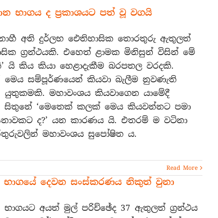
 භාගය ද ප්‍රකාශයට පත් වූ වගයි
ාහී අති දුර්ලභ ඓතිහාසික තොරතුරු ඇතුලත්
ික ග්‍රන්ථයකි. එහෙත් ළාමක මිනිසුන් විසින් මේ
වකි’ යි කිය කියා හෙළාදැකීම බරපතල වරදකි.
 මෙය සම්පූර්ණයෙන් කියවා බැලීම නුවණැති
 යුතුකමකි. මහාවංශය කියවාගෙන යාමේදී
සිතුනේ ‘මෙතෙක් කලක් මෙය කියවන්නට පමා
නාවකට ද?’ යන කාරණය යි. එතරම් ම වටිනා
ුරුවලින් මහාවංශය සුපෝෂිත ය.
Read More
ථම භාගයේ දෙවන සංස්කරණය නිකුත් වුනා
 භාගයට අයත් මුල් පරිච්ඡේද 37 ඇතුලත් ග්‍රන්ථය