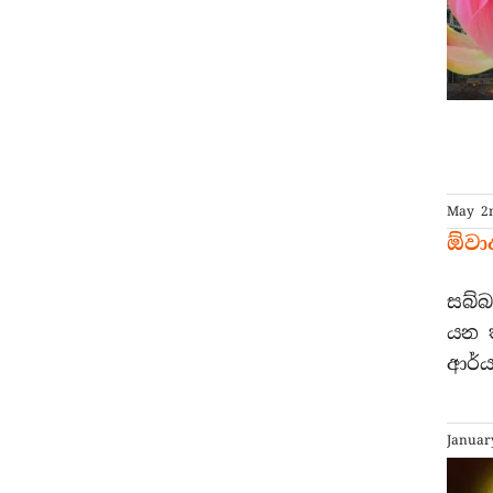
May 2n
ඕවාද
සබ්
යන ත
ආර්ය
Januar