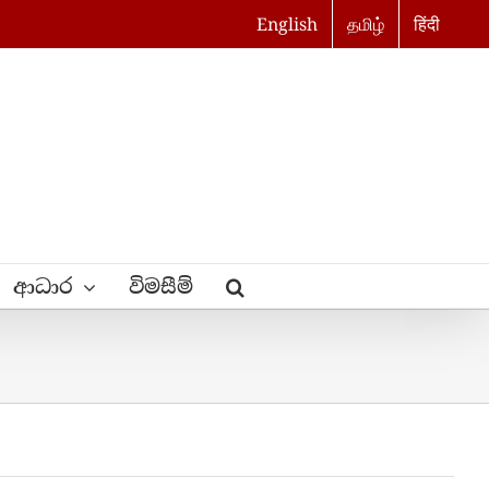
English
தமிழ்
हिंदी
ආධාර
විමසීම්