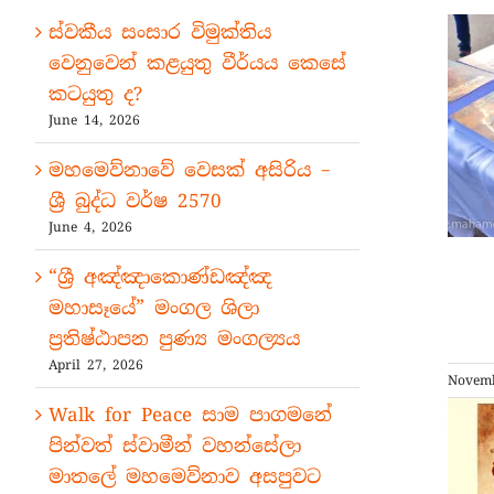
ස්වකීය සංසාර විමුක්තිය
වෙනුවෙන් කළයුතු වීර්යය කෙසේ
කටයුතු ද?
June 14, 2026
මහමෙව්නාවේ වෙසක් අසිරිය –
ශ්‍රී බුද්ධ වර්ෂ 2570
June 4, 2026
“ශ්‍රී අඤ්ඤාකොණ්ඩඤ්ඤ
මහාසෑයේ” මංගල ශිලා
ප්‍රතිෂ්ඨාපන පුණ්‍ය මංගල්‍යය
April 27, 2026
Novemb
Walk for Peace සාම පාගමනේ
පින්වත් ස්වාමීන් වහන්සේලා
මාතලේ මහමෙව්නාව අසපුවට