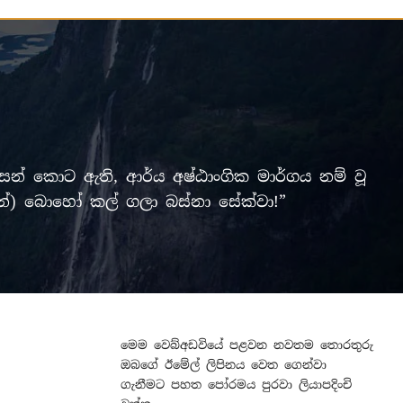
් කොට ඇති, ආර්ය අෂ්ඨාංගික මාර්ගය නම් වූ
ලමින්) බොහෝ කල් ගලා බස්නා සේක්වා!”
මෙම වෙබ්අඩවියේ පළවන නවතම තොරතුරු
ඔබගේ ඊමේල් ලිපිනය වෙත ගෙන්වා
ගැනීමට පහත පෝරමය පුරවා ලියාපදිංචි