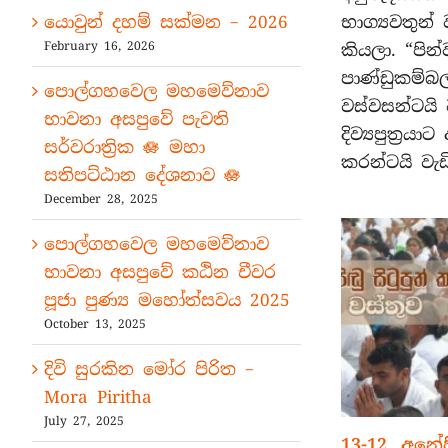
යොවුන් දහම් සක්මන – 2026
භාග්‍යවතුන
February 16, 2026
කියලා. “පින
පාණ්ඩුකම්
පොල්ගහවෙල මහමෙව්නාව
වස්වසන්ටයි 
භාවනා අසපුවේ පැවති
දිව්‍යපුත්‍ර
සර්වරාත්‍රික 🪷 මහා
කරන්ටයි වැඩ
සතිපට්ඨාන දේශනාව 🪷
December 28, 2025
පොල්ගහවෙල මහමෙව්නාව
භාවනා අසපුවේ කඨින චීවර
පූජා පුණ්‍ය මහෝත්සවය 2025
October 13, 2025
දිවි සුරකින මෝර පිරිත –
Mora Piritha
July 27, 2025
13-12. අනේප