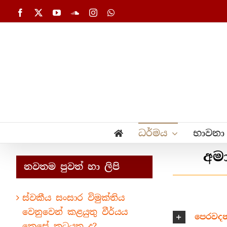
Skip
Facebook
X
YouTube
SoundCloud
Instagram
WhatsApp
to
content
ධර්මය
භාවනා
අමා
නවතම පුවත් හා ලිපි
ස්වකීය සංසාර විමුක්තිය
වෙනුවෙන් කළයුතු වීර්යය
පෙරවද
කෙසේ කටයුතු ද?