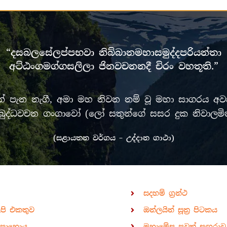
“දසබලසේලප්පභවා නිබ්බානමහාසමුද්දපරියන්තා
අට්ඨංගමග්ගසලිලා ජිනවචනනදී චිරං වහතූති.”
පැන නැගී, අමා මහ නිවන නම් වූ මහා සාගරය අවසන
රී මුඛ බුද්ධවචන ගංගාවෝ (ලෝ සතුන්ගේ සසර දුක නිවා
(සළායතන වර්ගය – උද්දාන ගාථා)
සදහම් ග්‍රන්ථ
ිපි එකතුව
ඔන්ලයින් සූත්‍ර පිටකය
පොහොය
මහාමේඝ පුවත් සඟරාව