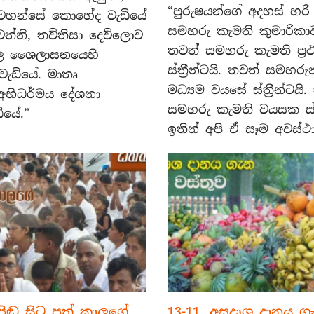
දෙව්ලොවින්
“පුරුෂයන්ගේ අදහස් හරි
් වහන්සේ කොහේද වැඩියේ
වැඩමවීම
සමහරු කැමති කුමාරිකාව
්වත්නි, තව්තිසා දෙව්ලොව
පිළිබඳ
කථා
තවත් සමහරු කැමති ප්‍
බල ශෛලාසනයෙහි
වස්තුව
ස්ත්‍රීන්ටයි. තවත් සමහරු
වැඩියේ. මාතෘ
මධ්‍යම වයසේ ස්ත්‍රීන්ටයි
යාට අභිධර්මය දේශනා
සමහරු කැමති වයසක ස්ත්‍
ියේ.”
ඉතින් අපි ඒ සෑම අවස්ථ
ිඬු සිටු පුත් කාලගේ
13-11. අසදෘශ දානය ග