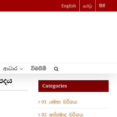
English
தமிழ்
हिंदी
ආධාර
විමසීම්
මපදය
Categories
01 යමක වර්ගය
02 අප්පමාද වර්ගය