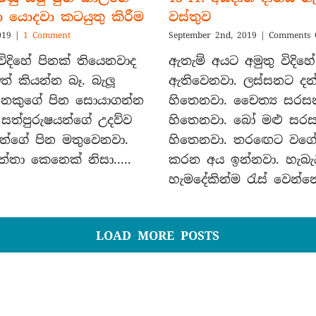
 යොදවා කටයුතු කිරීම
වස්තුව
019
|
1 Comment
September 2nd, 2019
|
Comments 
දිහේ පිනක් තියෙනවාද
ඇතැම් අයට අමුතු විදිහ
් කියන්න බෑ. බැලූ
ඇතිවෙනවා. ලස්සනට දන්
නෙකුගේ පින සොයාගන්න
හිතෙනවා. චෛත්‍ය සරස
 සත්පුරුෂයන්ගේ උදව්ව
හිතෙනවා. බෝ මළු සර
න්ගේ පින මතුවෙනවා.
හිතෙනවා. තරඟෙට වගේ 
ත්තා කෙනෙක් නිසා.....
කරන අය ඉන්නවා. හැබැ
හැමදේකින්ම රැස් වෙන්නේ.
LOAD MORE POSTS