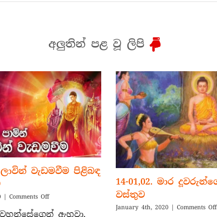
අලුතින් පළ වූ ලිපි
්ලොවින් වැඩමවීම පිළිබඳ
14-01,02. මාර දූවරුන්
ව
වස්තුව
on
0
|
Comments Off
14-
January 4th, 2020
|
Comments Off
් වහන්සේගෙන් ඇහුවා,
03.