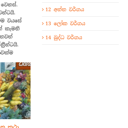
 වෙනස්.
01,02.
12 අත්ත වර්ගය
මාර
න්ටයි.
දූවරුන්ගේ
රථම වයසේ
කථා
13 ලෝක වර්ගය
වස්තුව
න් කැමති
. තවත්
14 බුද්ධ වර්ගය
රීන්ටයි.
ාවක්ම
ැන කථා