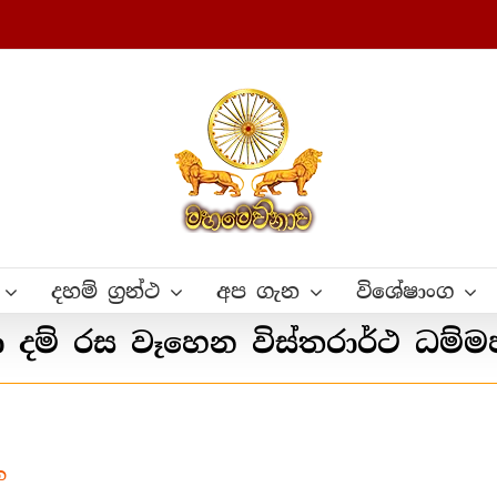
දහම් ග්‍රන්ථ
අප ගැන
විශේෂාංග
 දම් රස වෑහෙන විස්තර‍ාර්ථ ධම්
න