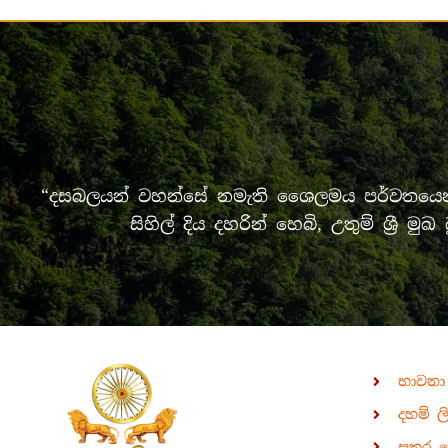
“දසබලයන් වහන්සේ නමැති ශෛලමය පර්වතයෙන් 
සිහිල් දිය දහරින් හෙබි, උතුම් ශ්‍
භාවනා
දහම් ල
සතර 