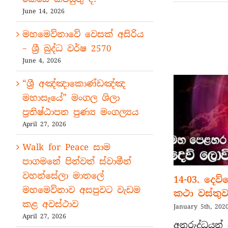
June 14, 2026
මහමෙව්නාවේ වෙසක් අසිරිය
– ශ්‍රී බුද්ධ වර්ෂ 2570
June 4, 2026
“ශ්‍රී අඤ්ඤාකොණ්ඩඤ්ඤ
මහාසෑයේ” මංගල ශිලා
ප්‍රතිෂ්ඨාපන පුණ්‍ය මංගල්‍යය
April 27, 2026
Walk for Peace සාම
පාගමනේ පින්වත් ස්වාමීන්
වහන්සේලා මාතලේ
14-03. දෙව
මහමෙව්නාව අසපුවට වැඩම
කථා වස්තු
කළ අවස්ථාව
January 5th, 202
April 27, 2026
අනුරුද්ධයන