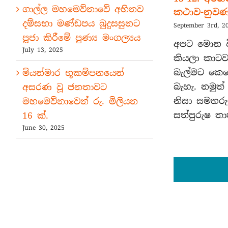
ගාල්ල මහමෙව්නාවේ අභිනව
කථාව-නුවණ
දම්සභා මණ්ඩපය බුදුසසුනට
September 3rd, 2
පූජා කිරීමේ පුණ්‍ය මංගල්‍යය
අපට මොන වි
July 13, 2025
කියලා කාටවත
බැල්මට කෙ
මියන්මාර භූකම්පනයෙන්
බැහැ. නමුත්
අසරණ වූ ජනතාවට
නිසා සමහරු
මහමෙව්නාවෙන් රු. මිලියන
සත්පුරුෂ තා
16 ක්.
June 30, 2025