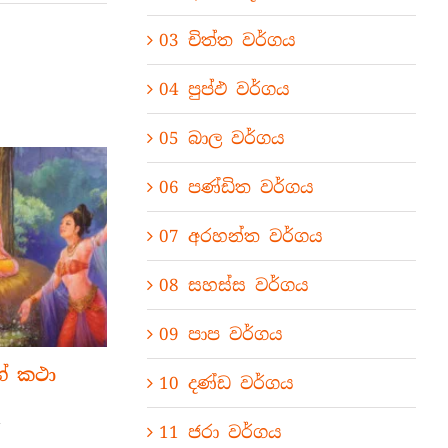
03 චිත්ත වර්ගය
04 පුප්ඵ වර්ගය
05 බාල වර්ගය
06 පණ්ඩිත වර්ගය
07 අරහන්ත වර්ගය
08 සහස්ස වර්ගය
09 පාප වර්ගය
ගේ කථා
10 දණ්ඩ වර්ගය
on
11 ජරා වර්ගය
14-